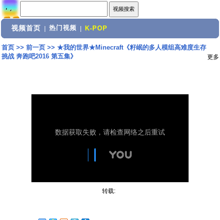
视频首页
热门视频
|
|
K-POP
首页
>>
前一页
>>
★我的世界★Minecraft《籽岷的多人模组高难度生存
挑战 奔跑吧2016 第五集》
更多
转载: