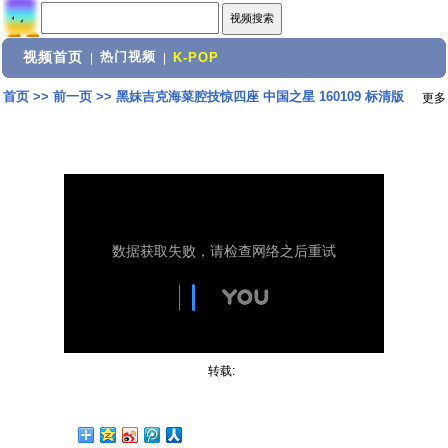
视频首页
热门视频
|
|
K-POP
首页
>>
前一页
>>
黑妹吉克海菜腔技惊四座 中国之星 160109 标清版
更多
转载: