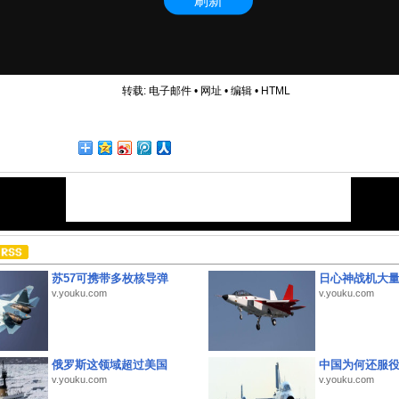
转载:
电子邮件
•
网址
•
编辑
•
HTML
苏57可携带多枚核导弹
日心神战机大
v.youku.com
v.youku.com
俄罗斯这领域超过美国
中国为何还服
v.youku.com
v.youku.com