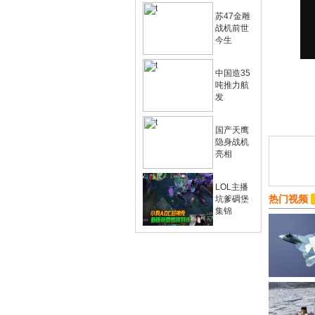
苏47金雕
战机前世
今生
中国造35
吨推力航
发
国产天鹰
隐身战机
亮相
LOL主播
热门视频
坑爹碉堡
集锦