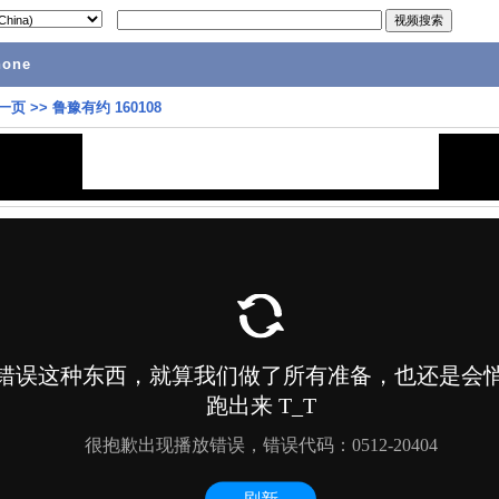
hone
一页
>>
鲁豫有约 160108