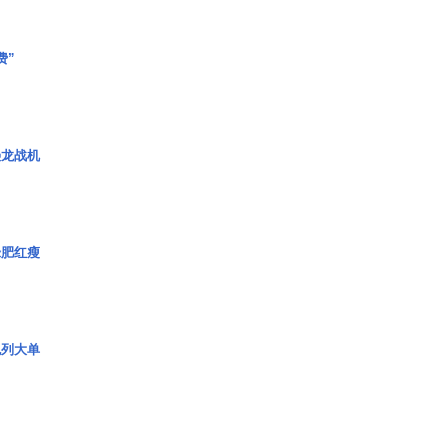
费”
枭龙战机
绿肥红瘦
色列大单