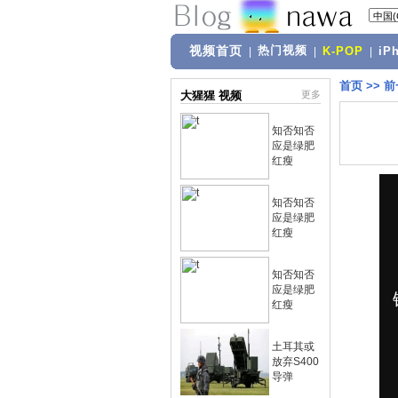
视频首页
热门视频
|
|
K-POP
|
iP
首页
>>
前
大猩猩 视频
更多
知否知否
应是绿肥
红瘦
知否知否
应是绿肥
红瘦
知否知否
应是绿肥
红瘦
土耳其或
放弃S400
导弹