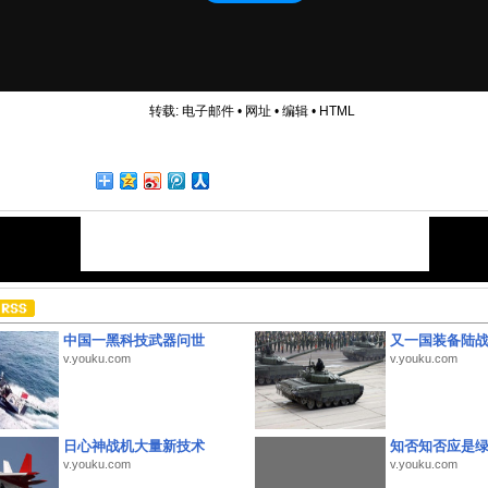
转载:
电子邮件
•
网址
•
编辑
•
HTML
中国一黑科技武器问世
又一国装备陆
v.youku.com
v.youku.com
日心神战机大量新技术
知否知否应是
v.youku.com
v.youku.com