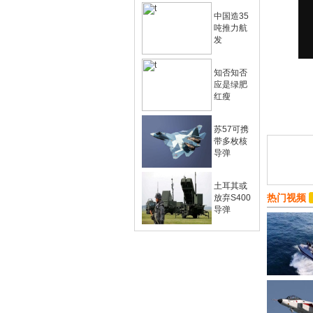
中国造35
吨推力航
发
知否知否
应是绿肥
红瘦
苏57可携
带多枚核
导弹
土耳其或
热门视频
放弃S400
导弹