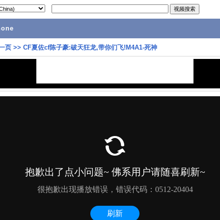
hone
一页
>>
CF夏佐cf陈子豪:破天狂龙,带你们飞!M4A1-死神