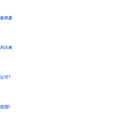
一款武器
色列大单
认可?
定型!