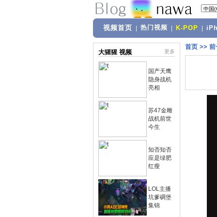
视频首页
热门视频
|
|
K-POP
|
iP
首页
>>
前
大猩猩 视频
更多
国产天鹰
隐身战机
亮相
苏47金雕
战机前世
今生
知否知否
应是绿肥
红瘦
LOL主播
坑爹碉堡
集锦