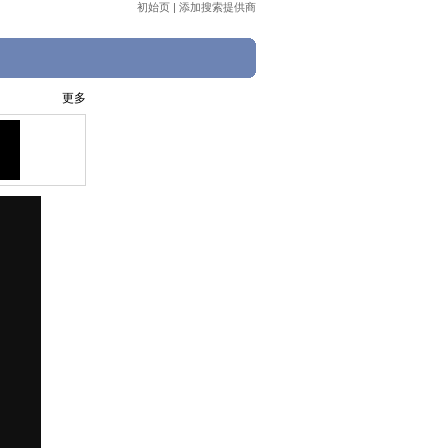
初始页
|
添加搜索提供商
更多