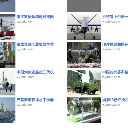
俄罗斯这领域超过美国
沙特看上中国
v.youku.com
v.youku.com
俄成立首个北极防空营
印度撕毁和以
v.youku.com
v.youku.com
中国为何还服役三代机
中国的武器不被
v.youku.com
v.youku.com
巴基斯坦获得水下神器
涡扇13已经成功
v.youku.com
v.youku.com