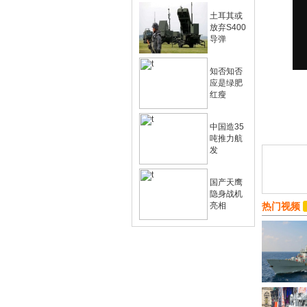
土耳其或
放弃S400
导弹
知否知否
应是绿肥
红瘦
中国造35
吨推力航
发
国产天鹰
隐身战机
亮相
热门视频