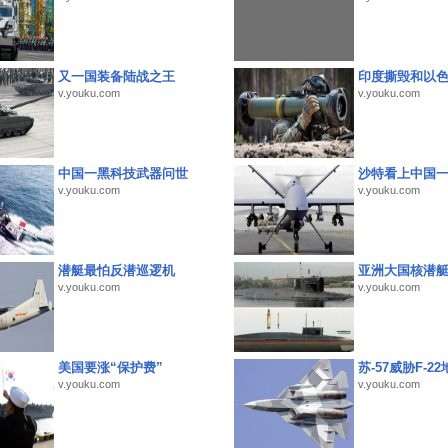
又一国装备陆战之王
印度撕毁和以
v.youku.com
v.youku.com
中国一黑科技武器问世
沙特看上中国
v.youku.com
v.youku.com
潜艇最怕反潜巡逻机
亚洲大国核潜
v.youku.com
v.youku.com
美国要涨“保护费”
苏-57威胁F-2
v.youku.com
v.youku.com