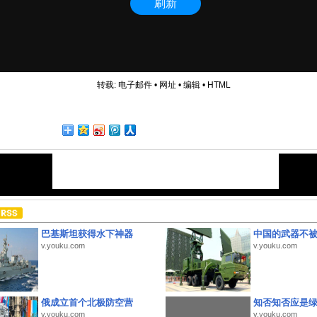
转载:
电子邮件
•
网址
•
编辑
•
HTML
巴基斯坦获得水下神器
中国的武器不被
v.youku.com
v.youku.com
俄成立首个北极防空营
知否知否应是
v.youku.com
v.youku.com