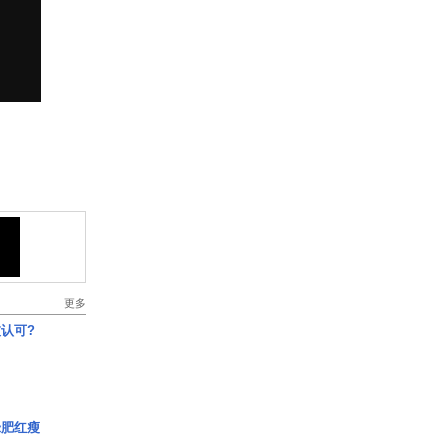
更多
认可?
绿肥红瘦