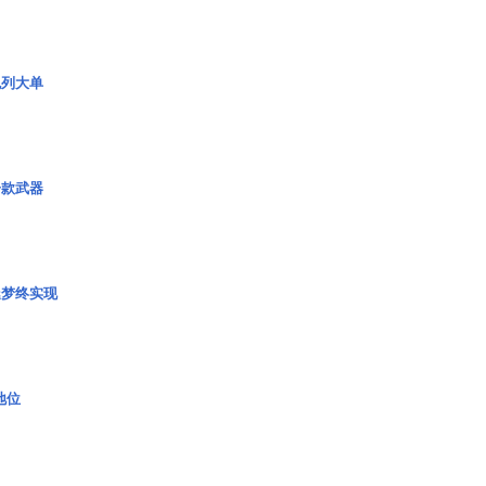
色列大单
一款武器
艇梦终实现
2地位