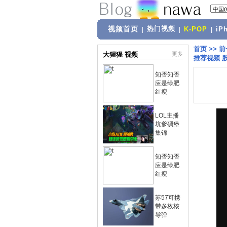
视频首页
热门视频
|
|
K-POP
|
iP
首页
>>
前
大猩猩 视频
更多
推荐视频 股
知否知否
应是绿肥
红瘦
LOL主播
坑爹碉堡
集锦
知否知否
应是绿肥
红瘦
苏57可携
带多枚核
导弹