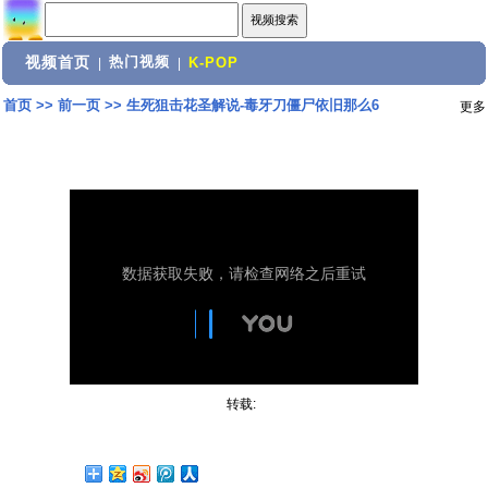
视频首页
热门视频
|
|
K-POP
首页
>>
前一页
>>
生死狙击花圣解说-毒牙刀僵尸依旧那么6
更多
转载: