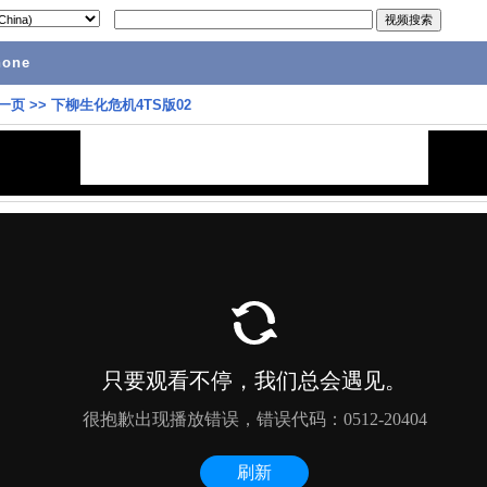
hone
一页
>>
下柳生化危机4TS版02