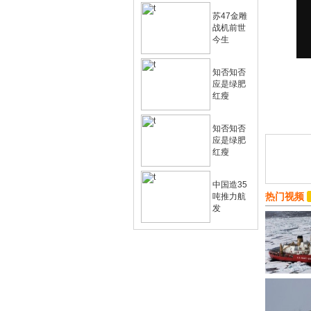
苏47金雕
战机前世
今生
知否知否
应是绿肥
红瘦
知否知否
应是绿肥
红瘦
中国造35
热门视频
吨推力航
发