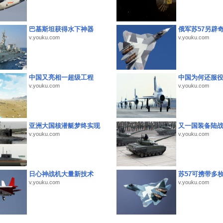
巴基斯坦获得水下神器
俄军苏57另辟
v.youku.com
v.youku.com
中国又亮相一超级工程
中国为何还服
v.youku.com
v.youku.com
亚洲大国核潜艇梦终实现
又一国装备陆
v.youku.com
v.youku.com
日心神战机大量新技术
苏57可携带多
v.youku.com
v.youku.com