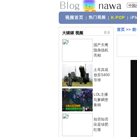
视频首页
热门视频
|
|
K-POP
|
iP
首页
>>
前
大猩猩 视频
更多
国产天鹰
隐身战机
亮相
土耳其或
放弃S400
导弹
LOL主播
坑爹碉堡
集锦
知否知否
应是绿肥
红瘦