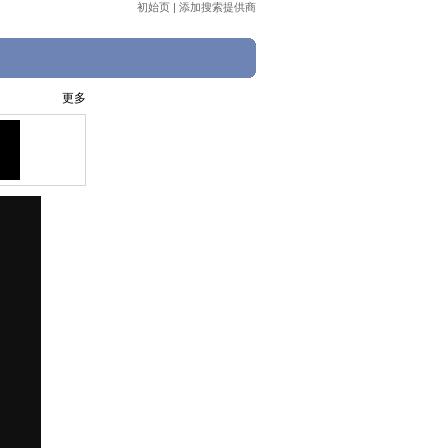
初始页
|
添加搜索提供商
更多