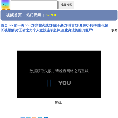
视频首页
热门视频
|
|
K-POP
首页
>>
前一页
>>
CF穿越火线CF陈子豪CF莫言CF夏佐CH明明生化超
长视频解说:王者之力个人竞技连杀超神,生化身法跑酷刀僵尸!
更多
转载: