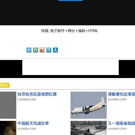
转载:
电子邮件
•
网址
•
编辑
•
HTML
知否知否应是绿肥红瘦
潜艇最怕反潜
v.youku.com
v.youku.com
中国航天完成壮举
又一国装备陆
v.youku.com
v.youku.com