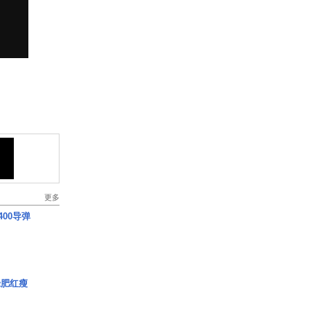
更多
00导弹
绿肥红瘦