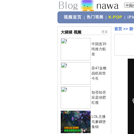
视频首页
热门视频
|
|
K-POP
|
iP
首页
>>
前
大猩猩 视频
更多
中国造35
吨推力航
发
苏47金雕
战机前世
今生
知否知否
应是绿肥
红瘦
LOL主播
坑爹碉堡
集锦