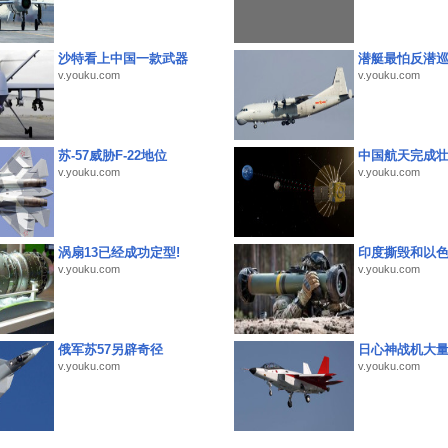
沙特看上中国一款武器
潜艇最怕反潜
v.youku.com
v.youku.com
苏-57威胁F-22地位
中国航天完成
v.youku.com
v.youku.com
涡扇13已经成功定型!
印度撕毁和以
v.youku.com
v.youku.com
俄军苏57另辟奇径
日心神战机大
v.youku.com
v.youku.com