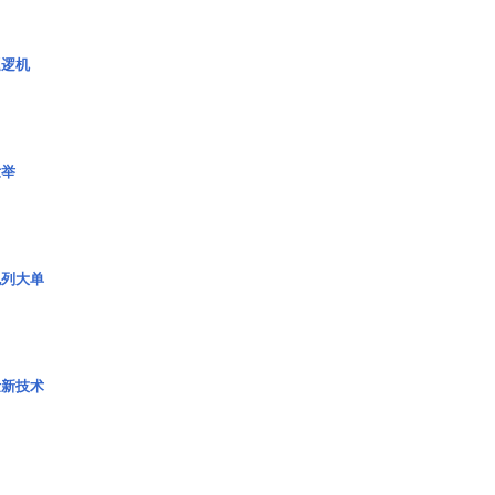
巡逻机
壮举
色列大单
量新技术