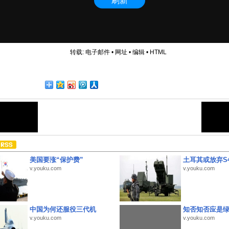
转载:
电子邮件
•
网址
•
编辑
•
HTML
美国要涨“保护费”
土耳其或放弃S4
v.youku.com
v.youku.com
中国为何还服役三代机
知否知否应是
v.youku.com
v.youku.com