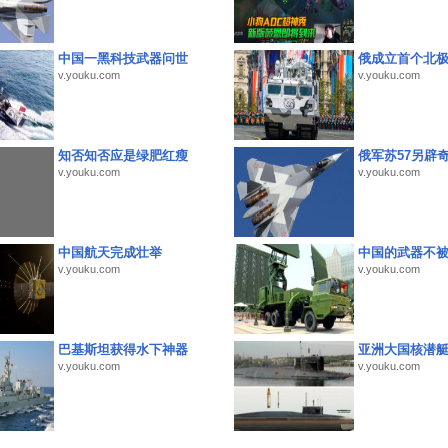
中国一黑科技武器问世
俄成立首个北
v.youku.com
v.youku.com
知否知否应是绿肥红瘦
俄军苏57另辟
v.youku.com
v.youku.com
中国航天完成壮举
中国的武器不被
v.youku.com
v.youku.com
巴基斯坦获得水下神器
亚洲大国核潜
v.youku.com
v.youku.com