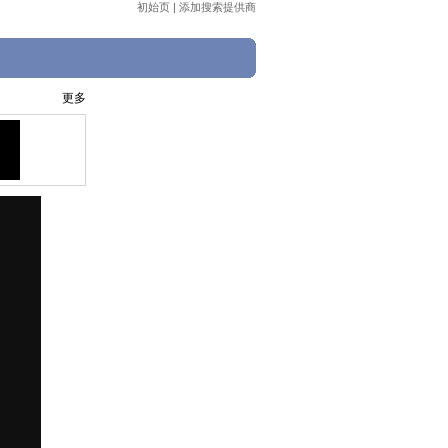
初始页
|
添加搜索提供商
更多