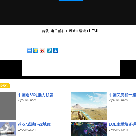
转载:
电子邮件
•
网址
•
编辑
•
HTML
中国造35吨推力航发
中国又亮相一
v.youku.com
v.youku.com
苏-57威胁F-22地位
LOL主播坑爹
v.youku.com
v.youku.com