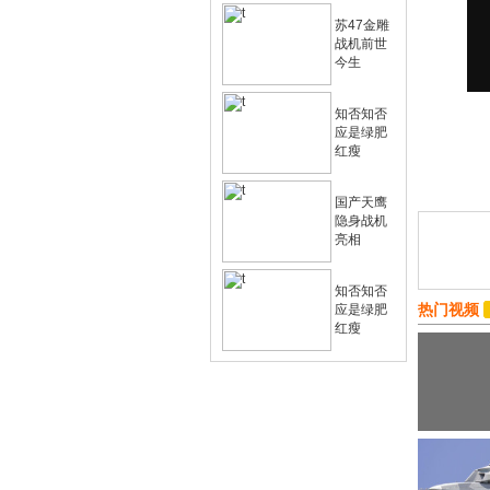
苏47金雕
战机前世
今生
知否知否
应是绿肥
红瘦
国产天鹰
隐身战机
亮相
知否知否
热门视频
应是绿肥
红瘦