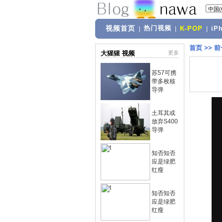
视频首页
热门视频
|
|
K-POP
|
iP
首页
>>
前
大猩猩 视频
更多
苏57可携
带多枚核
导弹
土耳其或
放弃S400
导弹
知否知否
应是绿肥
红瘦
知否知否
应是绿肥
红瘦