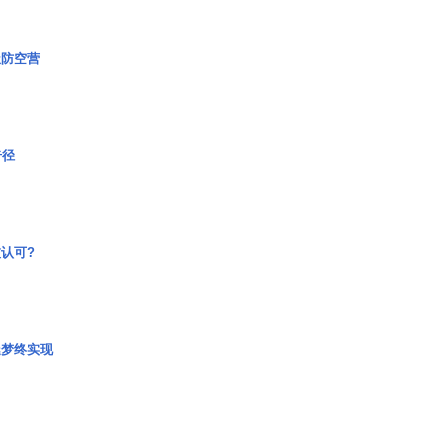
极防空营
奇径
认可?
艇梦终实现