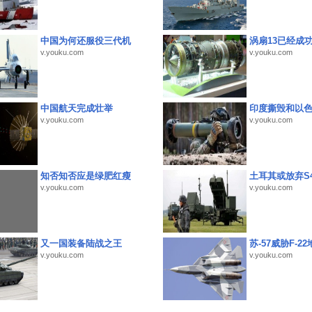
中国为何还服役三代机
涡扇13已经成功
v.youku.com
v.youku.com
中国航天完成壮举
印度撕毁和以
v.youku.com
v.youku.com
知否知否应是绿肥红瘦
土耳其或放弃S4
v.youku.com
v.youku.com
又一国装备陆战之王
苏-57威胁F-2
v.youku.com
v.youku.com