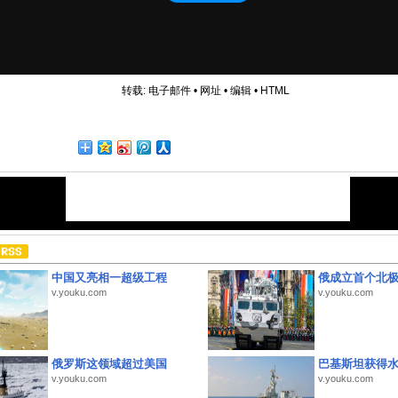
转载:
电子邮件
•
网址
•
编辑
•
HTML
中国又亮相一超级工程
俄成立首个北
v.youku.com
v.youku.com
俄罗斯这领域超过美国
巴基斯坦获得
v.youku.com
v.youku.com