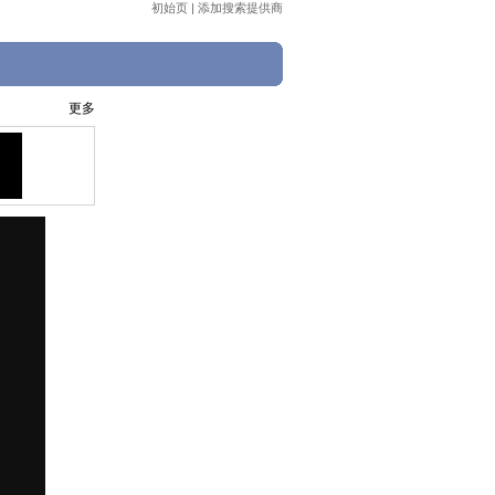
初始页
|
添加搜索提供商
更多