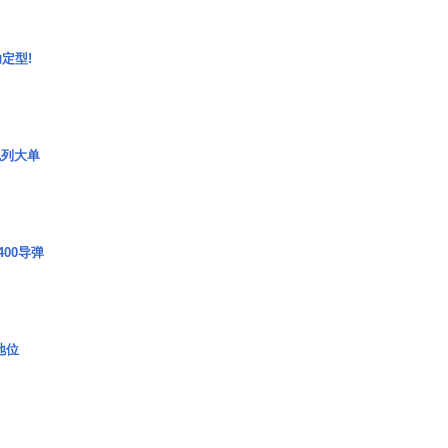
定型!
色列大单
00导弹
2地位