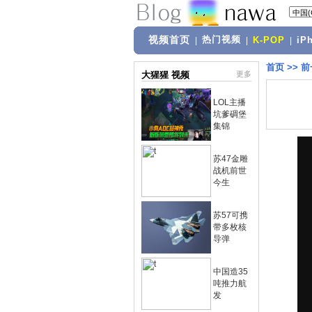
视频首页
热门视频
|
|
K-POP
|
iP
首页
>>
前
大猩猩 视频
更多
LOL主播
坑爹碉堡
集锦
苏47金雕
战机前世
今生
苏57可携
带多枚核
导弹
中国造35
吨推力航
发