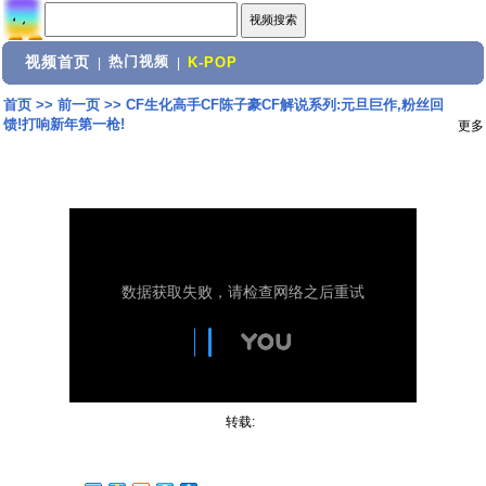
视频首页
热门视频
|
|
K-POP
首页
>>
前一页
>>
CF生化高手CF陈子豪CF解说系列:元旦巨作,粉丝回
馈!打响新年第一枪!
更多
转载: