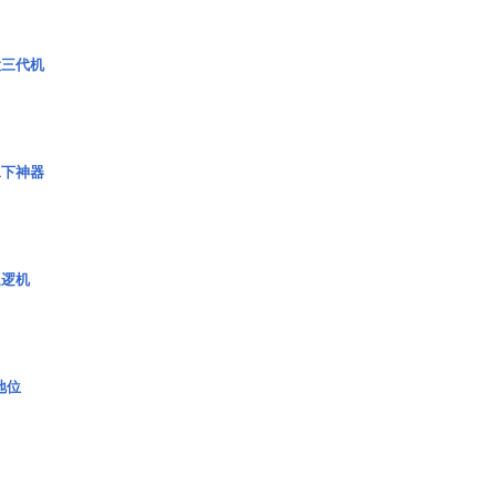
役三代机
水下神器
巡逻机
2地位