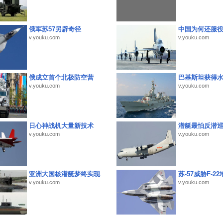
俄军苏57另辟奇径
中国为何还服
v.youku.com
v.youku.com
俄成立首个北极防空营
巴基斯坦获得
v.youku.com
v.youku.com
日心神战机大量新技术
潜艇最怕反潜
v.youku.com
v.youku.com
亚洲大国核潜艇梦终实现
苏-57威胁F-2
v.youku.com
v.youku.com