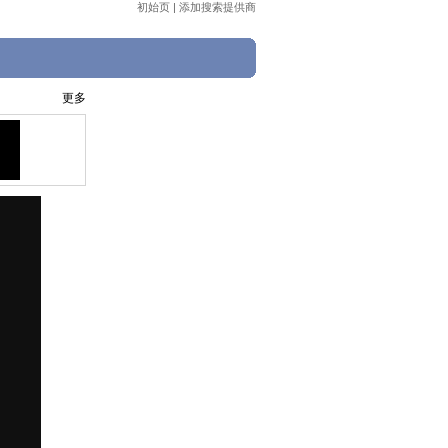
初始页
|
添加搜索提供商
更多