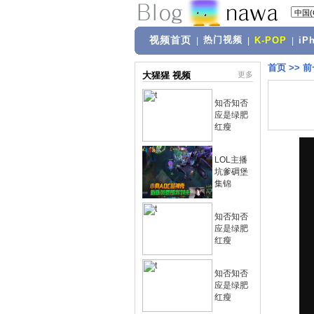
视频首页
热门视频
|
|
K-POP
|
iP
首页
>>
前
大猩猩 视频
更多
知否知否
应是绿肥
红瘦
LOL主播
坑爹碉堡
集锦
知否知否
应是绿肥
红瘦
知否知否
应是绿肥
红瘦