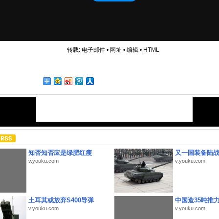
转载:
电子邮件
•
网址
•
编辑
•
HTML
知否知否应是绿肥红瘦
又一国装备陆
v.youku.com
v.youku.com
土耳其或放弃S400导弹
中国造35吨推
v.youku.com
v.youku.com