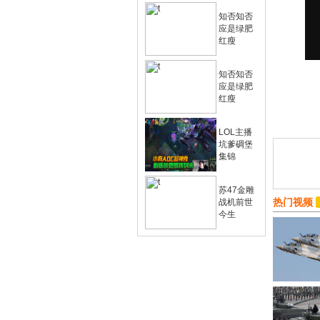
知否知否
应是绿肥
红瘦
知否知否
应是绿肥
红瘦
LOL主播
坑爹碉堡
集锦
苏47金雕
热门视频
战机前世
今生