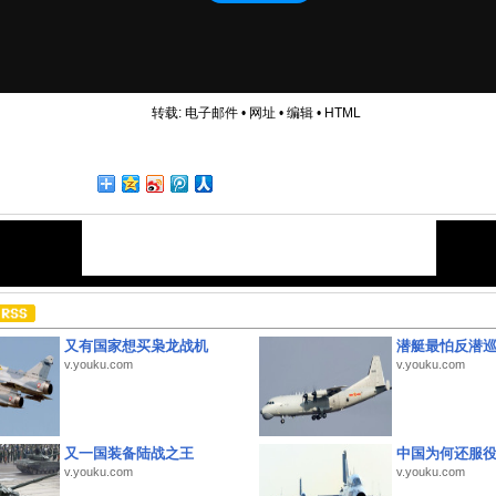
转载:
电子邮件
•
网址
•
编辑
•
HTML
又有国家想买枭龙战机
潜艇最怕反潜
v.youku.com
v.youku.com
又一国装备陆战之王
中国为何还服
v.youku.com
v.youku.com