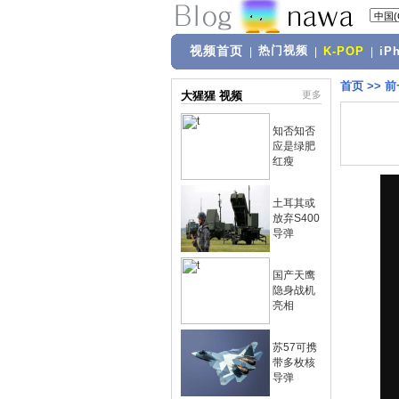
视频首页
热门视频
|
|
K-POP
|
iP
首页
>>
前
大猩猩 视频
更多
知否知否
应是绿肥
红瘦
土耳其或
放弃S400
导弹
国产天鹰
隐身战机
亮相
苏57可携
带多枚核
导弹