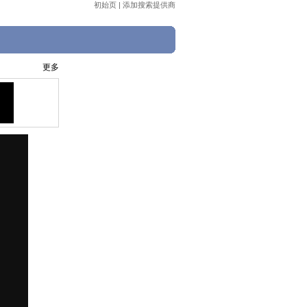
初始页
|
添加搜索提供商
更多