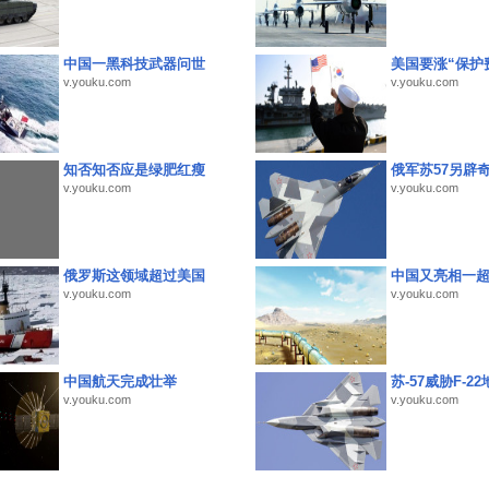
中国一黑科技武器问世
美国要涨“保护
v.youku.com
v.youku.com
知否知否应是绿肥红瘦
俄军苏57另辟
v.youku.com
v.youku.com
俄罗斯这领域超过美国
中国又亮相一
v.youku.com
v.youku.com
中国航天完成壮举
苏-57威胁F-2
v.youku.com
v.youku.com