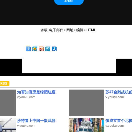
转载:
电子邮件
•
网址
•
编辑
•
HTML
知否知否应是绿肥红瘦
苏47金雕战机
v.youku.com
v.youku.com
沙特看上中国一款武器
俄成立首个北
v.youku.com
v.youku.com