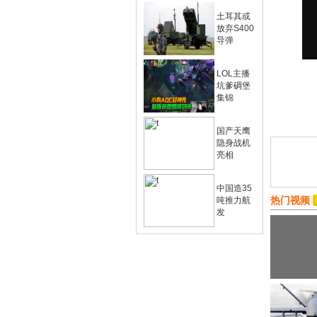
土耳其或
放弃S400
导弹
LOL主播
坑爹碉堡
集锦
国产天鹰
隐身战机
亮相
中国造35
热门视频
吨推力航
发