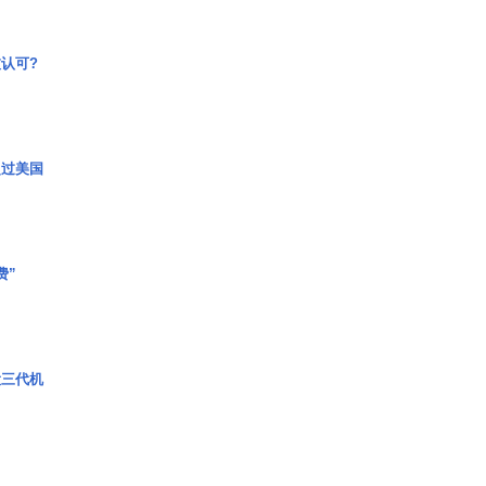
认可?
超过美国
费”
役三代机