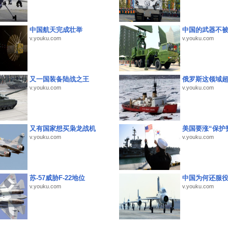
中国航天完成壮举
中国的武器不被
v.youku.com
v.youku.com
又一国装备陆战之王
俄罗斯这领域
v.youku.com
v.youku.com
又有国家想买枭龙战机
美国要涨“保护
v.youku.com
v.youku.com
苏-57威胁F-22地位
中国为何还服
v.youku.com
v.youku.com