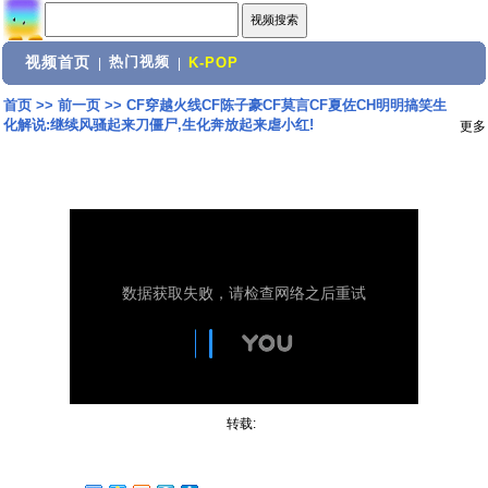
视频首页
热门视频
|
|
K-POP
首页
>>
前一页
>>
CF穿越火线CF陈子豪CF莫言CF夏佐CH明明搞笑生
化解说:继续风骚起来刀僵尸,生化奔放起来虐小红!
更多
转载: