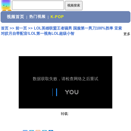
视频首页
热门视频
|
|
K-POP
首页
>>
前一页
>>
LOL英雄联盟王者骚男 国服第一男刀100%胜率 亚索
对皎月自带配音!LOL第一视角LOL超级小智
更多
转载: