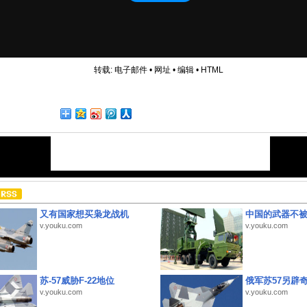
转载:
电子邮件
•
网址
•
编辑
•
HTML
又有国家想买枭龙战机
中国的武器不被
v.youku.com
v.youku.com
苏-57威胁F-22地位
俄军苏57另辟
v.youku.com
v.youku.com