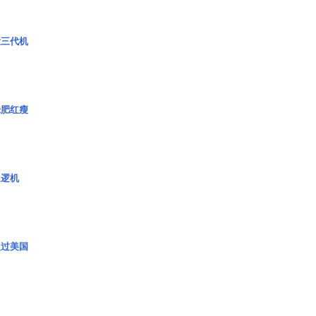
役三代机
绿肥红瘦
巡逻机
超过美国