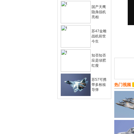
国产天鹰
隐身战机
亮相
苏47金雕
战机前世
今生
知否知否
应是绿肥
红瘦
苏57可携
热门视频
带多枚核
导弹