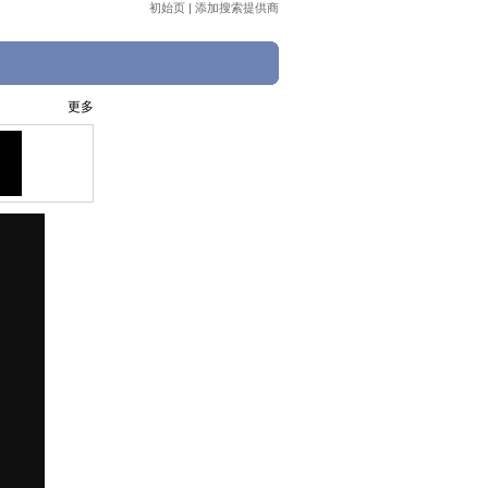
初始页
|
添加搜索提供商
更多