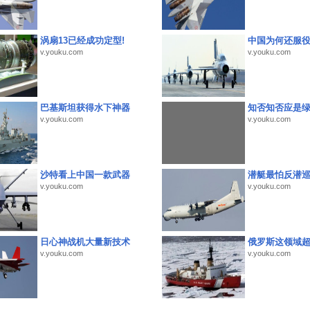
涡扇13已经成功定型!
中国为何还服
v.youku.com
v.youku.com
巴基斯坦获得水下神器
知否知否应是
v.youku.com
v.youku.com
沙特看上中国一款武器
潜艇最怕反潜
v.youku.com
v.youku.com
日心神战机大量新技术
俄罗斯这领域
v.youku.com
v.youku.com