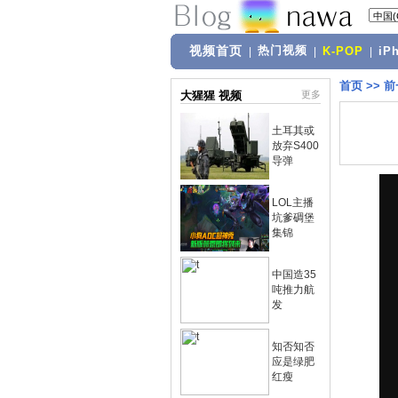
视频首页
热门视频
|
|
K-POP
|
iP
首页
>>
前
大猩猩 视频
更多
土耳其或
放弃S400
导弹
LOL主播
坑爹碉堡
集锦
中国造35
吨推力航
发
知否知否
应是绿肥
红瘦