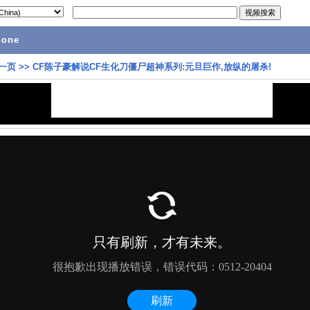
hone
一页
>>
CF陈子豪解说CF生化刀僵尸超神系列:元旦巨作,放纵的屠杀!