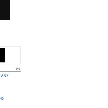
更多
认可?
奇径