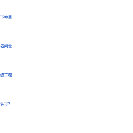
水下神器
武器问世
超级工程
认可?