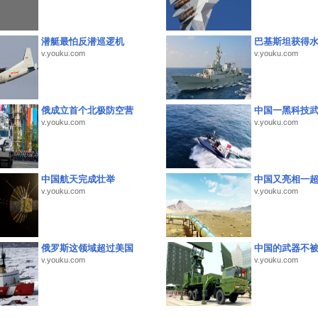
潜艇最怕反潜巡逻机
巴基斯坦获得
v.youku.com
v.youku.com
俄成立首个北极防空营
中国一黑科技
v.youku.com
v.youku.com
中国航天完成壮举
中国又亮相一
v.youku.com
v.youku.com
俄罗斯这领域超过美国
中国的武器不被
v.youku.com
v.youku.com