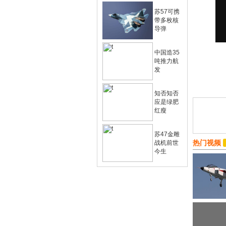
苏57可携
带多枚核
导弹
中国造35
吨推力航
发
知否知否
应是绿肥
红瘦
苏47金雕
热门视频
战机前世
今生