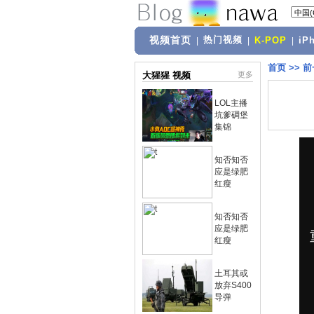
视频首页
热门视频
|
|
K-POP
|
iP
首页
>>
前
大猩猩 视频
更多
LOL主播
坑爹碉堡
集锦
知否知否
应是绿肥
红瘦
知否知否
应是绿肥
红瘦
土耳其或
放弃S400
导弹