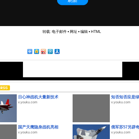
转载:
电子邮件
•
网址
•
编辑
•
HTML
日心神战机大量新技术
知否知否应是
v.youku.com
v.youku.com
国产天鹰隐身战机亮相
俄军苏57另辟
v.youku.com
v.youku.com