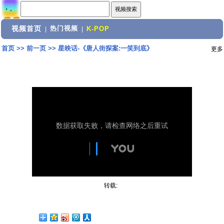
视频首页
热门视频
|
|
K-POP
首页
>>
前一页
>>
星映话-《唐人街探案:一笑到底》
更多
转载: