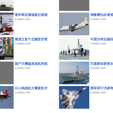
俄罗斯这领域超过美国
潜艇最怕反潜
v.youku.com
v.youku.com
俄成立首个北极防空营
中国为何还服
v.youku.com
v.youku.com
国产天鹰隐身战机亮相
巴基斯坦获得
v.youku.com
v.youku.com
日心神战机大量新技术
俄军苏57另辟
v.youku.com
v.youku.com