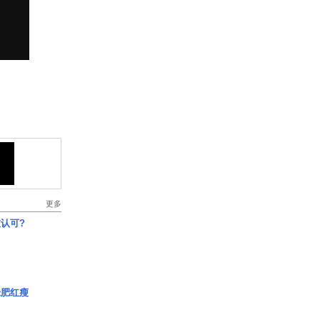
更多
认可?
绿肥红瘦