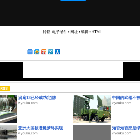
转载:
电子邮件
•
网址
•
编辑
•
HTML
涡扇13已经成功定型!
中国的武器不被
v.youku.com
v.youku.com
亚洲大国核潜艇梦终实现
知否知否应是
v.youku.com
v.youku.com