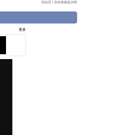
初始页
|
添加搜索提供商
更多