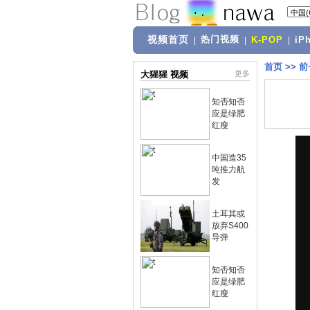
视频首页
热门视频
|
|
K-POP
|
iP
首页
>>
前
大猩猩 视频
更多
知否知否
应是绿肥
红瘦
中国造35
吨推力航
发
土耳其或
放弃S400
导弹
知否知否
应是绿肥
红瘦