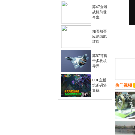
苏47金雕
战机前世
今生
知否知否
应是绿肥
红瘦
苏57可携
带多枚核
导弹
LOL主播
热门视频
坑爹碉堡
集锦