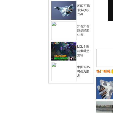
苏57可携
带多枚核
导弹
知否知否
应是绿肥
红瘦
LOL主播
坑爹碉堡
集锦
中国造35
热门视频
吨推力航
发