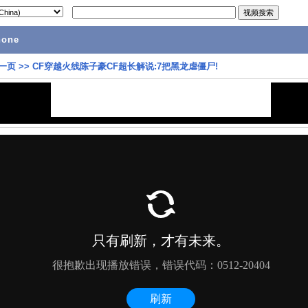
hone
一页
>>
CF穿越火线陈子豪CF超长解说:7把黑龙虐僵尸!