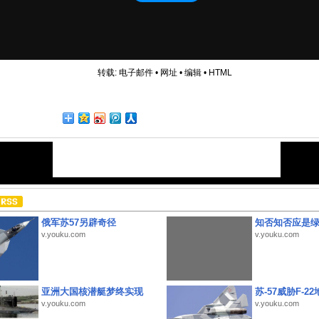
转载:
电子邮件
•
网址
•
编辑
•
HTML
俄军苏57另辟奇径
知否知否应是
v.youku.com
v.youku.com
亚洲大国核潜艇梦终实现
苏-57威胁F-2
v.youku.com
v.youku.com