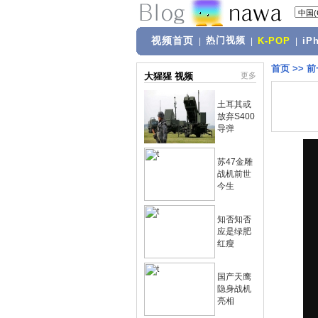
视频首页
热门视频
|
|
K-POP
|
iP
首页
>>
前
大猩猩 视频
更多
土耳其或
放弃S400
导弹
苏47金雕
战机前世
今生
知否知否
应是绿肥
红瘦
国产天鹰
隐身战机
亮相