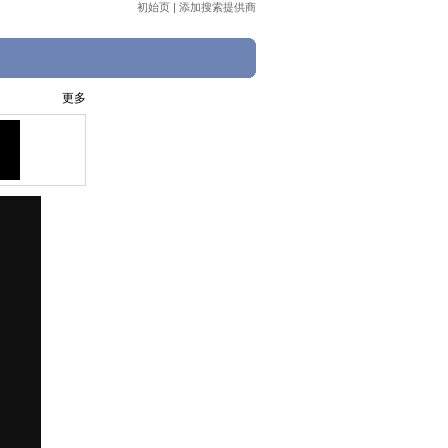
初始页
|
添加搜索提供商
更多