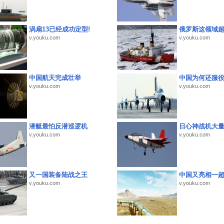
涡扇13已经成功定型!
俄罗斯这领域
v.youku.com
v.youku.com
中国航天完成壮举
中国为何还服
v.youku.com
v.youku.com
潜艇最怕反潜巡逻机
日心神战机大
v.youku.com
v.youku.com
又一国装备陆战之王
中国又亮相一
v.youku.com
v.youku.com