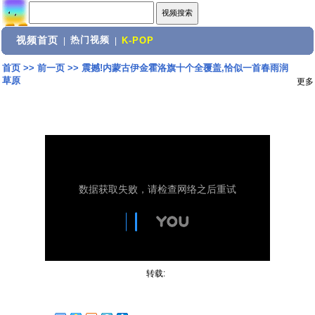
视频首页
热门视频
|
|
K-POP
首页
>>
前一页
>>
震撼!内蒙古伊金霍洛旗十个全覆盖,恰似一首春雨润
草原
更多
转载: