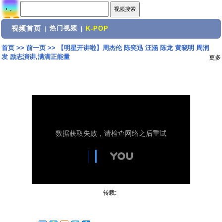
视频首页
热门视频
|
|
K-POP
首页
>>
前一页
>>
【明星开讲啦】周杰伦 陈奕迅 汪涵 陈龙 黄晓明 周润
发 励志演讲,满满正能量
更多
转载: