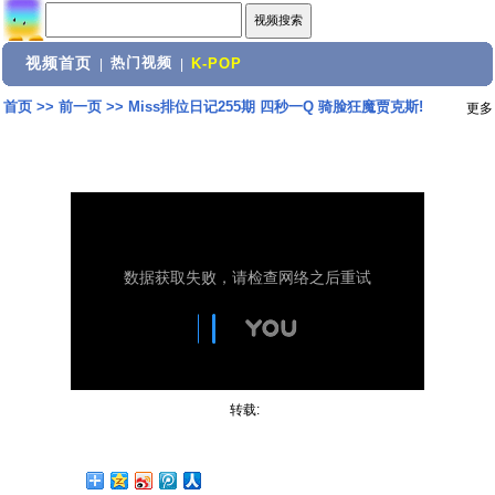
视频首页
热门视频
|
|
K-POP
首页
>>
前一页
>>
Miss排位日记255期 四秒一Q 骑脸狂魔贾克斯!
更多
转载: