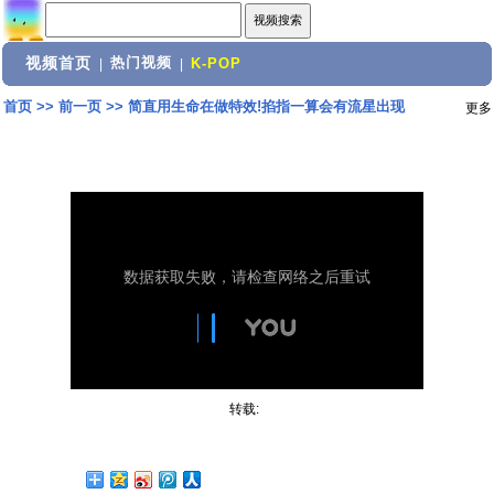
视频首页
热门视频
|
|
K-POP
首页
>>
前一页
>>
简直用生命在做特效!掐指一算会有流星出现
更多
转载: