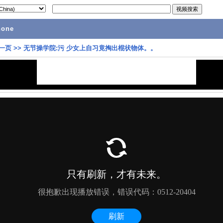
hone
一页
>>
无节操学院:污 少女上自习竟掏出棍状物体。。