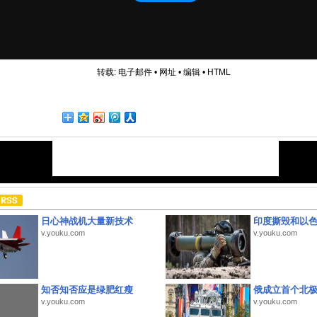
转载:
电子邮件
•
网址
•
编辑
•
HTML
日心神战机大量新技术
印度撕毁和以
v.youku.com
v.youku.com
知否知否应是绿肥红瘦
俄成立首个北
v.youku.com
v.youku.com