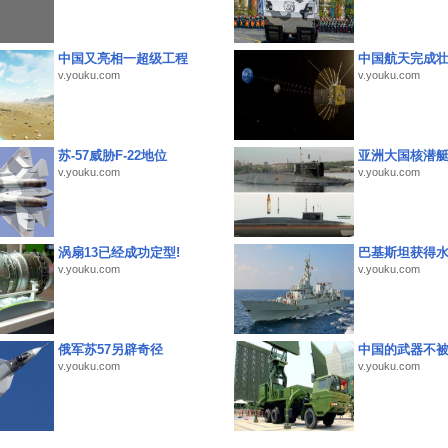
中国又亮相一超级工程
中国航天完成
v.youku.com
v.youku.com
苏-57威胁F-22地位
亚洲大国核潜
v.youku.com
v.youku.com
涡扇13已经成功定型!
巴基斯坦获得
v.youku.com
v.youku.com
俄军苏57另辟奇径
中国的武器不被
v.youku.com
v.youku.com