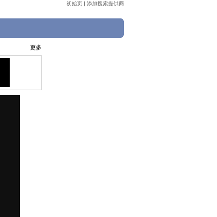
初始页
|
添加搜索提供商
更多