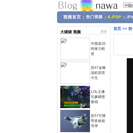
视频首页
热门视频
|
|
K-POP
|
iP
首页
>>
前
大猩猩 视频
更多
中国造35
吨推力航
发
苏47金雕
战机前世
今生
LOL主播
坑爹碉堡
集锦
苏57可携
带多枚核
导弹