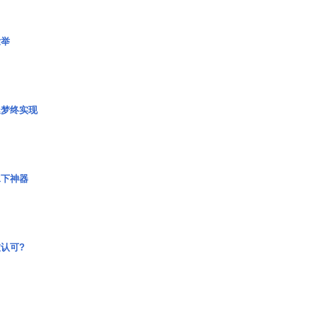
壮举
艇梦终实现
水下神器
认可?