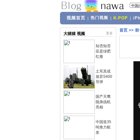
视频首页
热门视频
|
|
K-POP
|
iP
首页
>>
前
大猩猩 视频
更多
知否知否
应是绿肥
红瘦
土耳其或
放弃S400
导弹
国产天鹰
隐身战机
亮相
中国造35
吨推力航
发