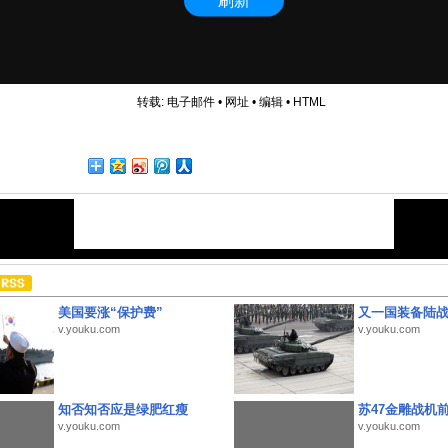
转载:
电子邮件
•
网址
•
编辑
•
HTML
美国要涨“保护费”
又一国装备陆
v.youku.com
v.youku.com
知否知否应是绿肥红瘦
苏47金雕战机
v.youku.com
v.youku.com