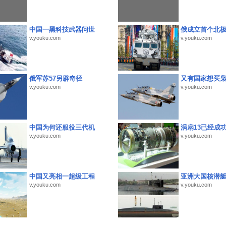
中国一黑科技武器问世
俄成立首个北
v.youku.com
v.youku.com
俄军苏57另辟奇径
又有国家想买
v.youku.com
v.youku.com
中国为何还服役三代机
涡扇13已经成功
v.youku.com
v.youku.com
中国又亮相一超级工程
亚洲大国核潜
v.youku.com
v.youku.com