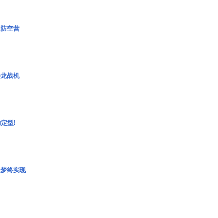
极防空营
枭龙战机
定型!
艇梦终实现