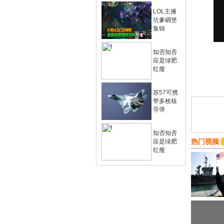
LOL主播
坑爹碉堡
集锦
知否知否
应是绿肥
红瘦
苏57可携
带多枚核
导弹
知否知否
热门视频
应是绿肥
红瘦