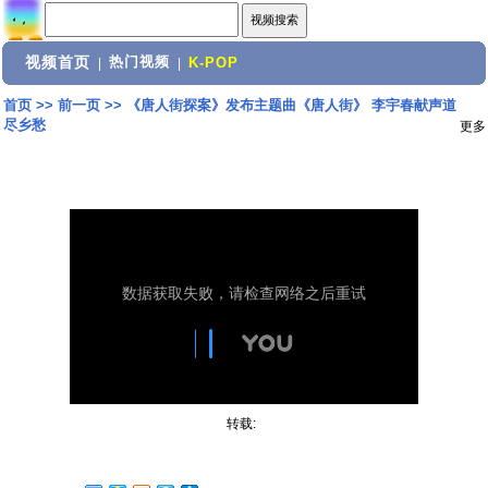
视频首页
热门视频
|
|
K-POP
首页
>>
前一页
>>
《唐人街探案》发布主题曲《唐人街》 李宇春献声道
尽乡愁
更多
转载: