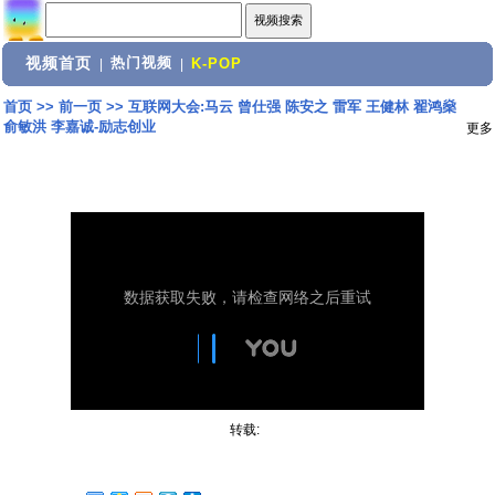
视频首页
热门视频
|
|
K-POP
首页
>>
前一页
>>
互联网大会:马云 曾仕强 陈安之 雷军 王健林 翟鸿燊
俞敏洪 李嘉诚-励志创业
更多
转载: