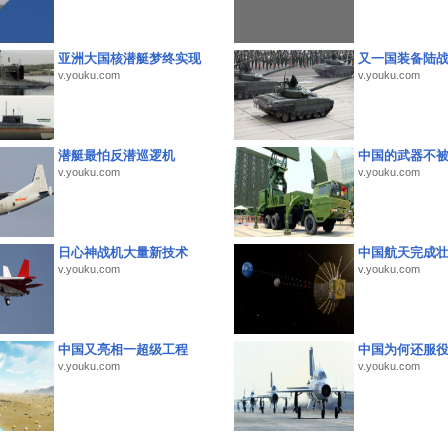
亚洲大国核潜艇梦终实现
又一国装备陆
v.youku.com
v.youku.com
潜艇最怕反潜巡逻机
中国的武器不被
v.youku.com
v.youku.com
日心神战机大量新技术
中国航天完成
v.youku.com
v.youku.com
中国又亮相一超级工程
中国为何还服
v.youku.com
v.youku.com