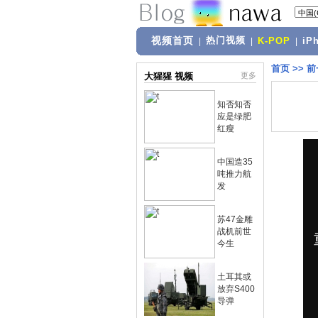
视频首页
热门视频
|
|
K-POP
|
iP
首页
>>
前
大猩猩 视频
更多
知否知否
应是绿肥
红瘦
中国造35
吨推力航
发
苏47金雕
战机前世
今生
土耳其或
放弃S400
导弹