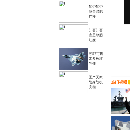
知否知否
应是绿肥
红瘦
知否知否
应是绿肥
红瘦
苏57可携
带多枚核
导弹
国产天鹰
热门视频
隐身战机
亮相