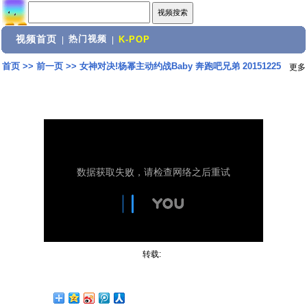
视频首页
热门视频
|
|
K-POP
首页
>>
前一页
>>
女神对决!杨幂主动约战Baby 奔跑吧兄弟 20151225
更多
转载: