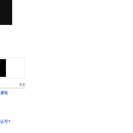
更多
巡逻机
认可?