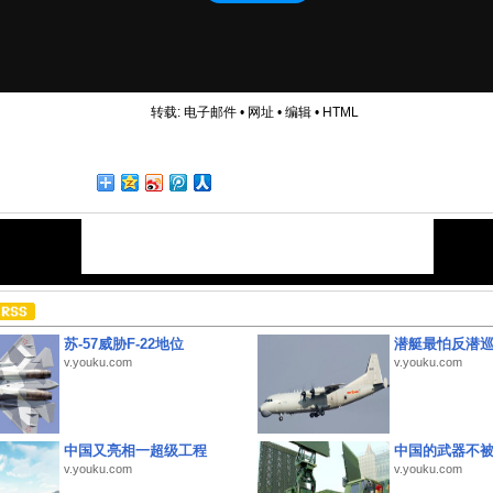
转载:
电子邮件
•
网址
•
编辑
•
HTML
苏-57威胁F-22地位
潜艇最怕反潜
v.youku.com
v.youku.com
中国又亮相一超级工程
中国的武器不被
v.youku.com
v.youku.com