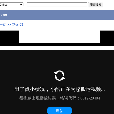
hone
一页
>>
花火 09