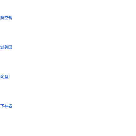
极防空营
超过美国
定型!
水下神器