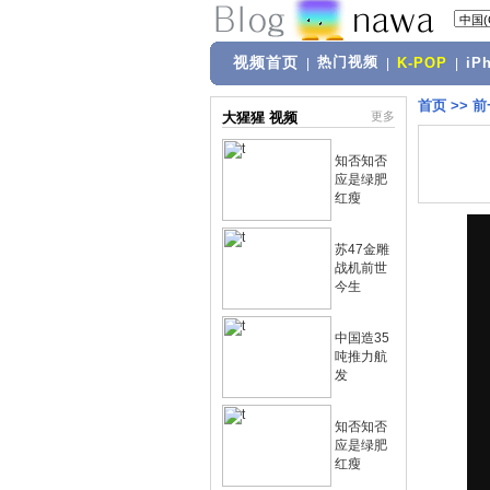
视频首页
热门视频
|
|
K-POP
|
iP
首页
>>
前
大猩猩 视频
更多
知否知否
应是绿肥
红瘦
苏47金雕
战机前世
今生
中国造35
吨推力航
发
知否知否
应是绿肥
红瘦