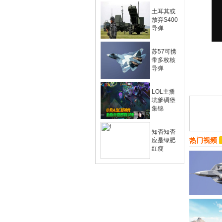
土耳其或
放弃S400
导弹
苏57可携
带多枚核
导弹
LOL主播
坑爹碉堡
集锦
知否知否
热门视频
应是绿肥
红瘦