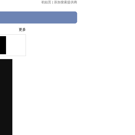
初始页
|
添加搜索提供商
更多