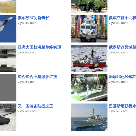
俄军苏57另辟奇径
俄成立首个北
v.youku.com
v.youku.com
亚洲大国核潜艇梦终实现
俄罗斯这领域
v.youku.com
v.youku.com
知否知否应是绿肥红瘦
涡扇13已经成功
v.youku.com
v.youku.com
又一国装备陆战之王
巴基斯坦获得
v.youku.com
v.youku.com