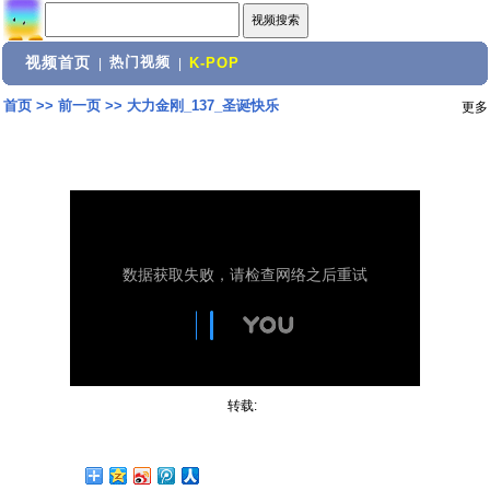
视频首页
热门视频
|
|
K-POP
首页
>>
前一页
>>
大力金刚_137_圣诞快乐
更多
转载: