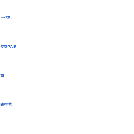
役三代机
艇梦终实现
壮举
极防空营