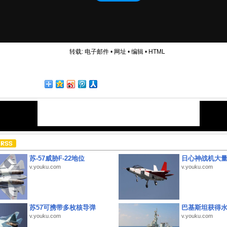
转载:
电子邮件
•
网址
•
编辑
•
HTML
苏-57威胁F-22地位
日心神战机大
v.youku.com
v.youku.com
苏57可携带多枚核导弹
巴基斯坦获得
v.youku.com
v.youku.com