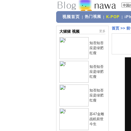
视频首页
热门视频
|
|
K-POP
|
iP
首页
>>
前
大猩猩 视频
更多
知否知否
应是绿肥
红瘦
知否知否
应是绿肥
红瘦
知否知否
应是绿肥
红瘦
苏47金雕
战机前世
今生