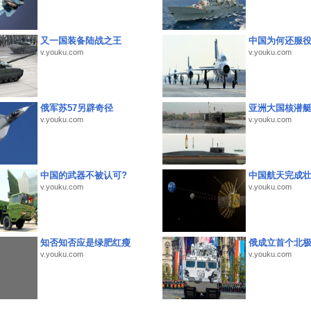
又一国装备陆战之王
中国为何还服
v.youku.com
v.youku.com
俄军苏57另辟奇径
亚洲大国核潜
v.youku.com
v.youku.com
中国的武器不被认可?
中国航天完成
v.youku.com
v.youku.com
知否知否应是绿肥红瘦
俄成立首个北
v.youku.com
v.youku.com