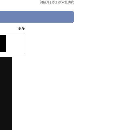
初始页
|
添加搜索提供商
更多