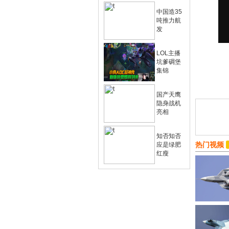
中国造35
吨推力航
发
LOL主播
坑爹碉堡
集锦
国产天鹰
隐身战机
亮相
知否知否
热门视频
应是绿肥
红瘦