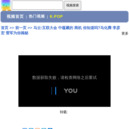
视频首页
热门视频
|
|
K-POP
首页
>>
前一页
>>
马云:互联大会 中蕴藏的 商机 你知道吗?马化腾 李彦
宏 雷军为你揭秘
更多
转载: