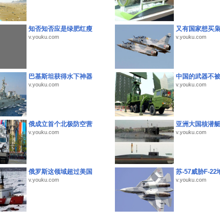
知否知否应是绿肥红瘦
又有国家想买
v.youku.com
v.youku.com
巴基斯坦获得水下神器
中国的武器不被
v.youku.com
v.youku.com
俄成立首个北极防空营
亚洲大国核潜
v.youku.com
v.youku.com
俄罗斯这领域超过美国
苏-57威胁F-2
v.youku.com
v.youku.com