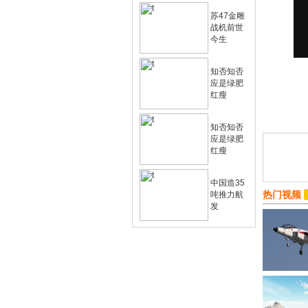
苏47金雕
战机前世
今生
知否知否
应是绿肥
红瘦
知否知否
应是绿肥
红瘦
中国造35
热门视频
吨推力航
发