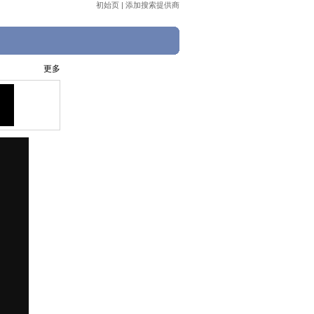
初始页
|
添加搜索提供商
更多