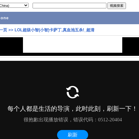
hone
一页
>>
LOL超级小智(小智)卡萨丁,真血池五杀!_超清