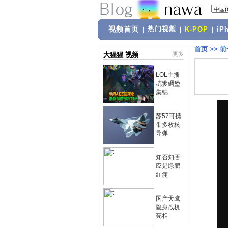
视频首页
热门视频
|
|
K-POP
|
iP
首页
>>
前
大猩猩 视频
更多
LOL主播
坑爹碉堡
集锦
苏57可携
带多枚核
导弹
知否知否
应是绿肥
红瘦
国产天鹰
隐身战机
亮相