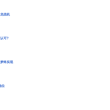
枭龙战机
认可?
艇梦终实现
2地位