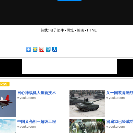
转载:
电子邮件
•
网址
•
编辑
•
HTML
日心神战机大量新技术
又一国装备陆
v.youku.com
v.youku.com
中国又亮相一超级工程
涡扇13已经成功
v.youku.com
v.youku.com