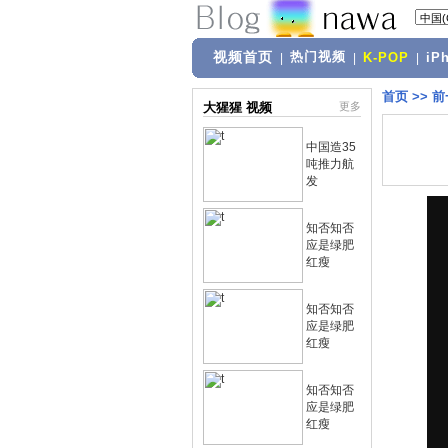
视频首页
热门视频
|
|
K-POP
|
iP
首页
>>
前
大猩猩 视频
更多
中国造35
吨推力航
发
知否知否
应是绿肥
红瘦
知否知否
应是绿肥
红瘦
知否知否
应是绿肥
红瘦