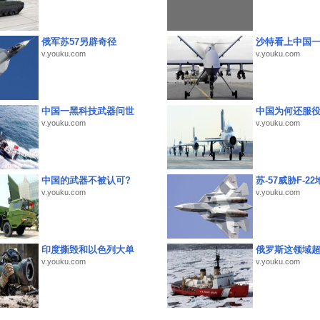
俄军苏57另辟奇径
沙特看上中国
v.youku.com
v.youku.com
中国一黑科技武器问世
中国为何还服
v.youku.com
v.youku.com
中国的武器不被认可?
苏-57威胁F-2
v.youku.com
v.youku.com
印度撕毁和以色列大单
俄罗斯这领域
v.youku.com
v.youku.com