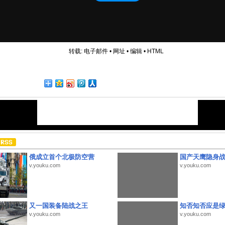
转载:
电子邮件
•
网址
•
编辑
•
HTML
俄成立首个北极防空营
国产天鹰隐身
v.youku.com
v.youku.com
又一国装备陆战之王
知否知否应是
v.youku.com
v.youku.com