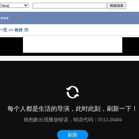
hone
一页
>>
枪侠 35