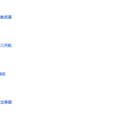
一款武器
役三代机
2地位
超过美国