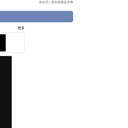
初始页
|
添加搜索提供商
更多