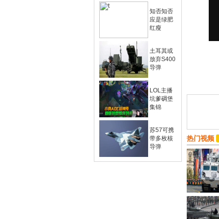
知否知否
应是绿肥
红瘦
土耳其或
放弃S400
导弹
LOL主播
坑爹碉堡
集锦
苏57可携
热门视频
带多枚核
导弹