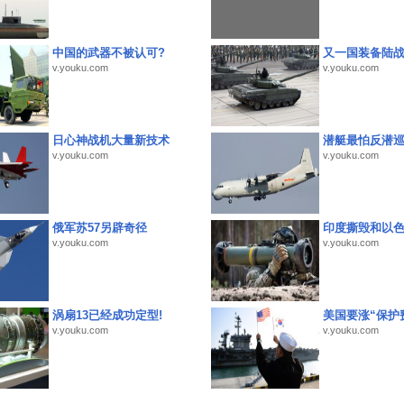
中国的武器不被认可?
又一国装备陆
v.youku.com
v.youku.com
日心神战机大量新技术
潜艇最怕反潜
v.youku.com
v.youku.com
俄军苏57另辟奇径
印度撕毁和以
v.youku.com
v.youku.com
涡扇13已经成功定型!
美国要涨“保护
v.youku.com
v.youku.com