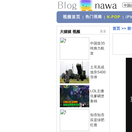
视频首页
热门视频
|
|
K-POP
|
iP
首页
>>
前
大猩猩 视频
更多
中国造35
吨推力航
发
土耳其或
放弃S400
导弹
LOL主播
坑爹碉堡
集锦
知否知否
应是绿肥
红瘦