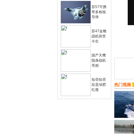
苏57可携
带多枚核
导弹
苏47金雕
战机前世
今生
国产天鹰
隐身战机
亮相
知否知否
热门视频
应是绿肥
红瘦