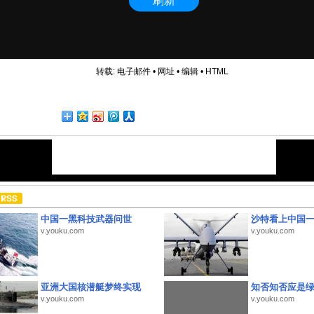
转载:
电子邮件
•
网址
•
编辑
•
HTML
中国一黑科技武器问世
沙特看上中国
v.youku.com
v.youku.com
亚洲大国核潜艇梦终实现
知否知否应是
v.youku.com
v.youku.com