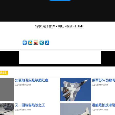
转载:
电子邮件
•
网址
•
编辑
•
HTML
知否知否应是绿肥红瘦
俄军苏57另辟
v.youku.com
v.youku.com
又一国装备陆战之王
潜艇最怕反潜
v.youku.com
v.youku.com