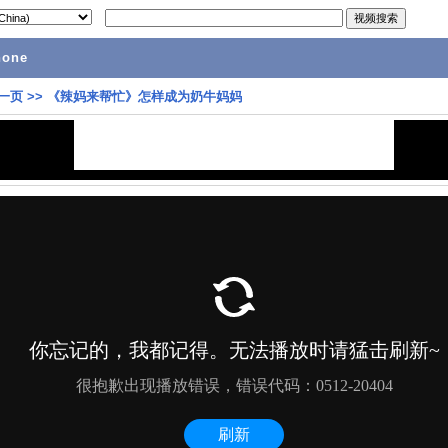
hone
一页
>>
《辣妈来帮忙》怎样成为奶牛妈妈