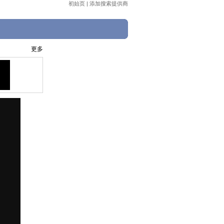
初始页
|
添加搜索提供商
更多