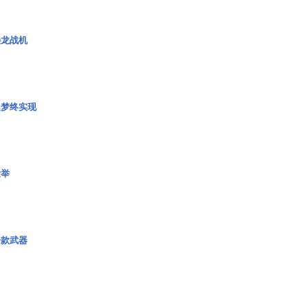
枭龙战机
艇梦终实现
壮举
一款武器