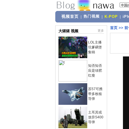
视频首页
热门视频
|
|
K-POP
|
iP
首页
>>
前
大猩猩 视频
更多
LOL主播
坑爹碉堡
集锦
知否知否
应是绿肥
红瘦
苏57可携
带多枚核
导弹
土耳其或
放弃S400
导弹