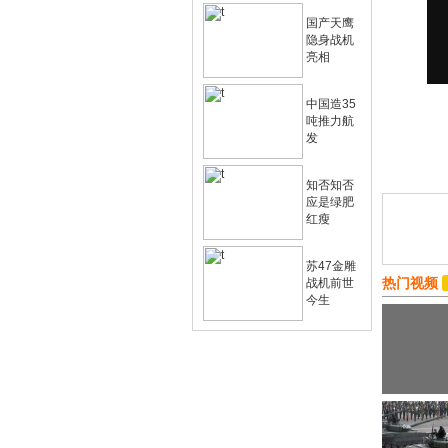
国产天鹰
隐身战机
亮相
中国造35
吨推力航
发
知否知否
应是绿肥
红瘦
苏47金雕
热门视频
战机前世
今生