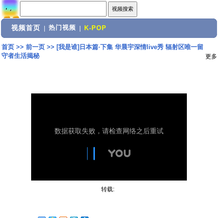
视频首页
热门视频
|
|
K-POP
首页
>>
前一页
>>
[我是谁]日本篇·下集 华晨宇深情live秀 辐射区唯一留
守者生活揭秘
更多
转载: