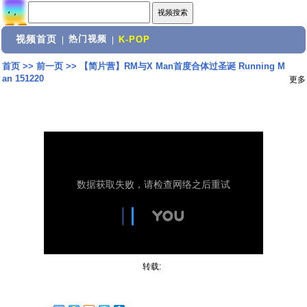
视频首页
热门视频
|
|
K-POP
首页
>>
前一页
>>
【简片营】RM与X Man首度合体过圣诞 Running M
an 151220
更多
转载: