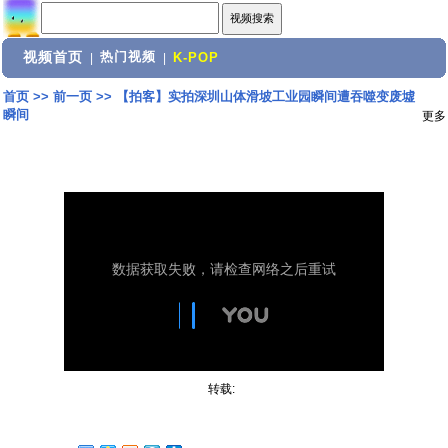
视频首页
热门视频
|
|
K-POP
首页
>>
前一页
>>
【拍客】实拍深圳山体滑坡工业园瞬间遭吞噬变废墟
瞬间
更多
转载: