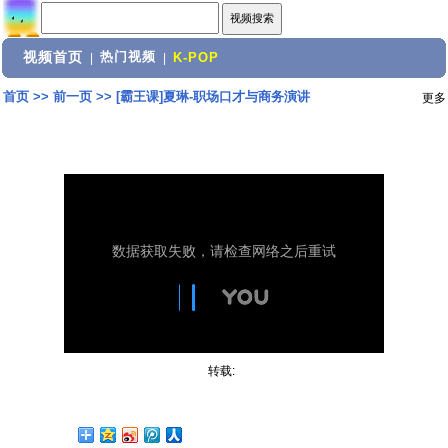
视频首页
热门视频
|
|
K-POP
首页
>>
前一页
>>
[霸王课]夏琳-职场口才与商务演讲
更多
转载: