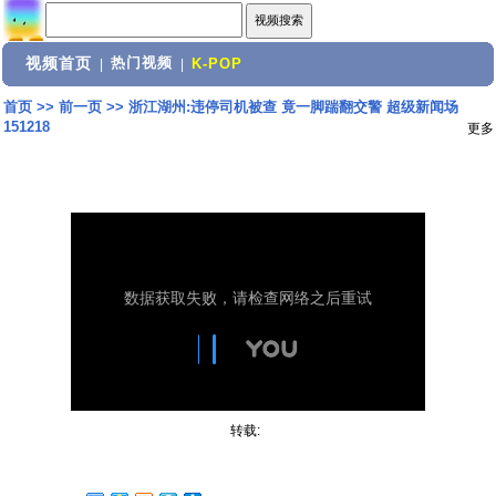
视频首页
热门视频
|
|
K-POP
首页
>>
前一页
>>
浙江湖州:违停司机被查 竟一脚踹翻交警 超级新闻场
151218
更多
转载: