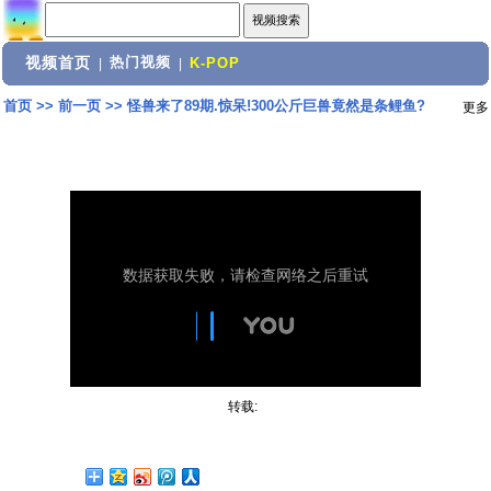
视频首页
热门视频
|
|
K-POP
首页
>>
前一页
>>
怪兽来了89期.惊呆!300公斤巨兽竟然是条鲤鱼?
更多
转载: