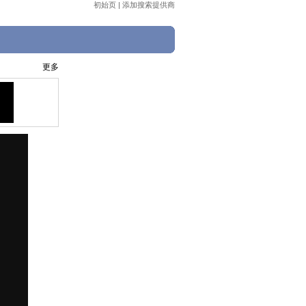
初始页
|
添加搜索提供商
更多