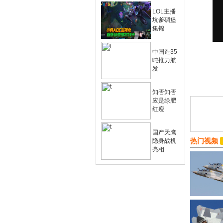
LOL主播
坑爹碉堡
集锦
中国造35
吨推力航
发
知否知否
应是绿肥
红瘦
国产天鹰
热门视频
隐身战机
亮相