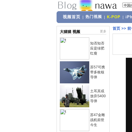
视频首页
热门视频
|
|
K-POP
|
iP
首页
>>
前
大猩猩 视频
更多
知否知否
应是绿肥
红瘦
苏57可携
带多枚核
导弹
土耳其或
放弃S400
导弹
苏47金雕
战机前世
今生