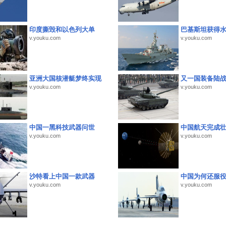
印度撕毁和以色列大单
巴基斯坦获得
v.youku.com
v.youku.com
亚洲大国核潜艇梦终实现
又一国装备陆
v.youku.com
v.youku.com
中国一黑科技武器问世
中国航天完成
v.youku.com
v.youku.com
沙特看上中国一款武器
中国为何还服
v.youku.com
v.youku.com