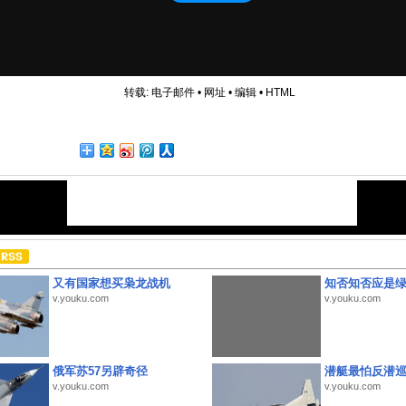
转载:
电子邮件
•
网址
•
编辑
•
HTML
又有国家想买枭龙战机
知否知否应是
v.youku.com
v.youku.com
俄军苏57另辟奇径
潜艇最怕反潜
v.youku.com
v.youku.com