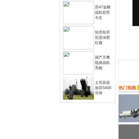
苏47金雕
战机前世
今生
知否知否
应是绿肥
红瘦
国产天鹰
隐身战机
亮相
土耳其或
热门视频
放弃S400
导弹