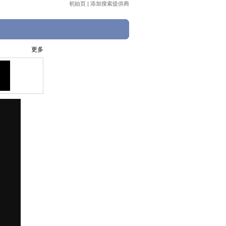
初始页
|
添加搜索提供商
更多