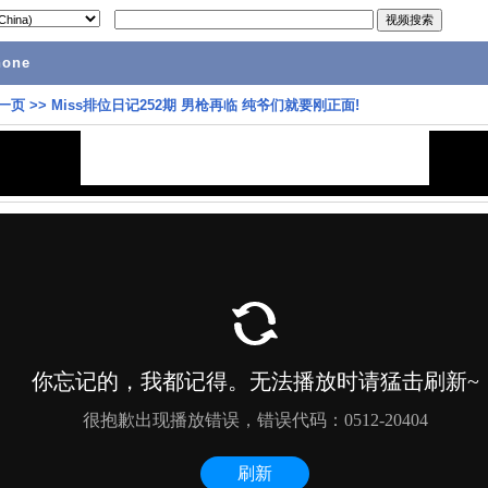
hone
一页
>>
Miss排位日记252期 男枪再临 纯爷们就要刚正面!