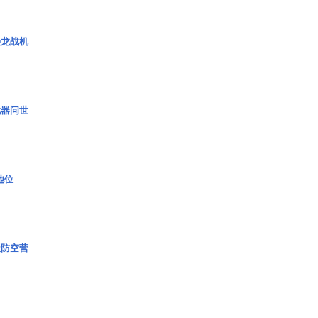
枭龙战机
武器问世
2地位
极防空营