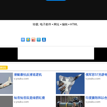
转载:
电子邮件
•
网址
•
编辑
•
HTML
潜艇最怕反潜巡逻机
俄军苏57另辟
v.youku.com
v.youku.com
知否知否应是绿肥红瘦
印度撕毁和以
v.youku.com
v.youku.com