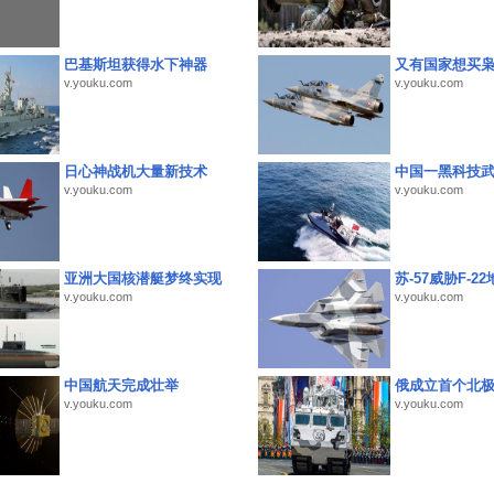
巴基斯坦获得水下神器
又有国家想买
v.youku.com
v.youku.com
日心神战机大量新技术
中国一黑科技
v.youku.com
v.youku.com
亚洲大国核潜艇梦终实现
苏-57威胁F-2
v.youku.com
v.youku.com
中国航天完成壮举
俄成立首个北
v.youku.com
v.youku.com