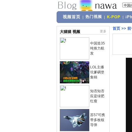
视频首页
热门视频
|
|
K-POP
|
iP
首页
>>
前
大猩猩 视频
更多
中国造35
吨推力航
发
LOL主播
坑爹碉堡
集锦
知否知否
应是绿肥
红瘦
苏57可携
带多枚核
导弹