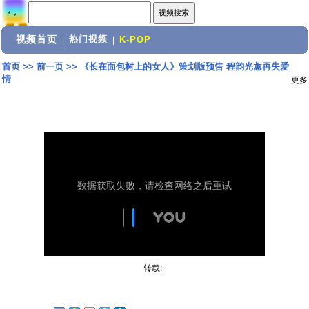
视频首页
热门视频
|
|
K-POP
首页
>>
前一页
>>
《长在面包树上的女人》策划版预告 程韵光蕙再失爱
情
更多
转载: